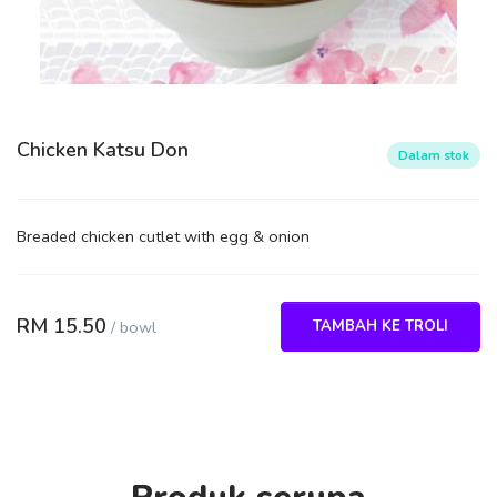
Chicken Katsu Don
Dalam stok
Breaded chicken cutlet with egg & onion
RM
15.50
/
bowl
TAMBAH KE TROLI