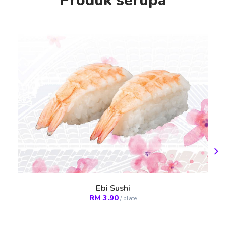
Produk serupa
Ebi Sushi
RM
3.90
/
plate