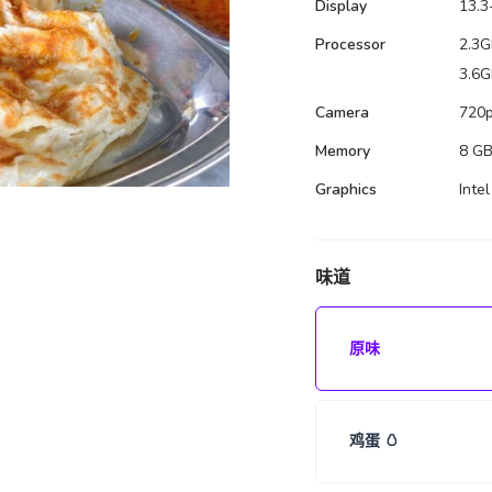
Display
13.3
Processor
2.3G
3.6G
Camera
720p
Memory
8 GB
Graphics
Intel
味道
原味
鸡蛋 🥚