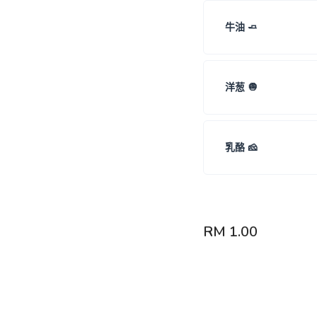
牛油 🧈
洋葱 🧅
乳酪 🧀
RM
1.00