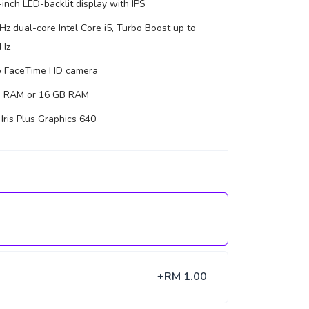
-inch LED-backlit display with IPS
Hz dual-core Intel Core i5, Turbo Boost up to
Hz
 FaceTime HD camera
 RAM or 16 GB RAM
 Iris Plus Graphics 640
+RM 1.00