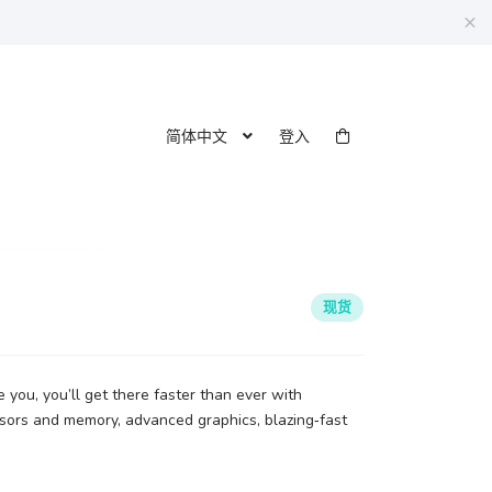
×
简体中文
登入
现货
you, you’ll get there faster than ever with
sors and memory, advanced graphics, blazing‑fast